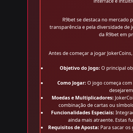
interface é intui
R9bet se destaca no mercado po
transparência e pela diversidade de 
da R9bet em pr
Antes de começar a jogar JokerCoins
Objetivo do Jogo:
O principal ob
Como Jogar:
O jogo começa com 
desejarem
Moedas e Multiplicadores:
JokerCoi
combinação de cartas ou símbolo
Funcionalidades Especiais:
Integra
ainda mais atraente. Estas 
Requisitos de Aposta:
Para sacar os 