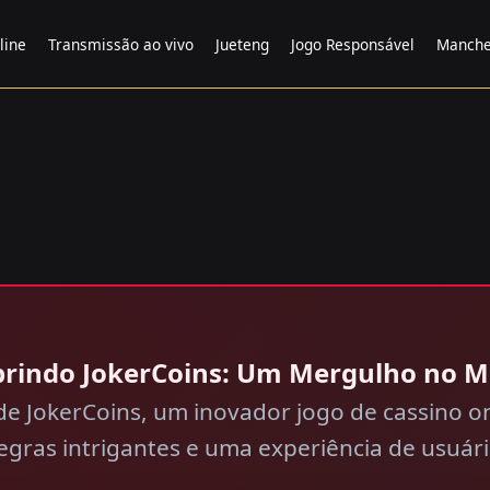
line
Transmissão ao vivo
Jueteng
Jogo Responsável
Manche
brindo JokerCoins: Um Mergulho no 
de JokerCoins, um inovador jogo de cassino o
egras intrigantes e uma experiência de usuário