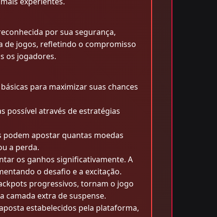
 mais experientes.
 reconhecida por sua segurança,
ca de jogos, refletindo o compromisso
s os jogadores.
 básicas para maximizar suas chances
 possível através de estratégias
es podem apostar quantas moedas
u a perda.
tar os ganhos significativamente. A
entando o desafio e a excitação.
ackpots progressivos, tornam o jogo
ma camada extra de suspense.
aposta estabelecidos pela plataforma,