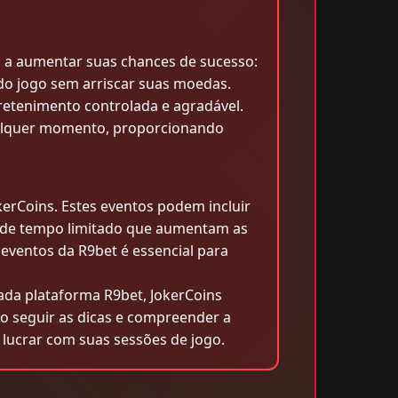
 a aumentar suas chances de sucesso:
 do jogo sem arriscar suas moedas.
retenimento controlada e agradável.
qualquer momento, proporcionando
erCoins. Estes eventos podem incluir
 de tempo limitado que aumentam as
eventos da R9bet é essencial para
ada plataforma R9bet, JokerCoins
Ao seguir as dicas e compreender a
lucrar com suas sessões de jogo.