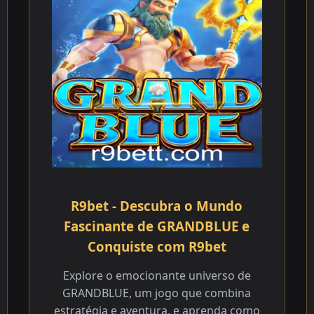
R9bet - Descubra o Mundo
Fascinante de GRANDBLUE e
Conquiste com R9bet
Explore o emocionante universo de
GRANDBLUE, um jogo que combina
estratégia e aventura, e aprenda como