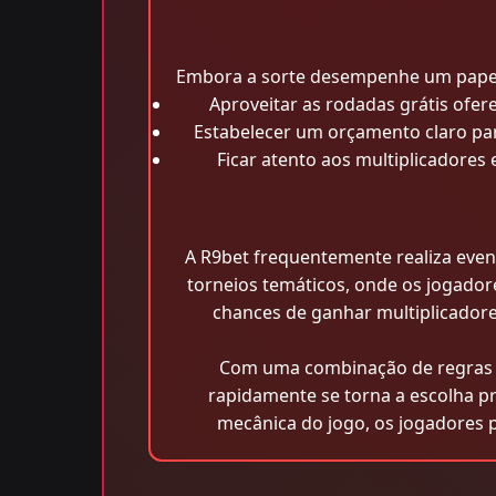
Embora a sorte desempenhe um papel 
Aproveitar as rodadas grátis ofer
Estabelecer um orçamento claro par
Ficar atento aos multiplicadore
A R9bet frequentemente realiza even
torneios temáticos, onde os jogad
chances de ganhar multiplicadore
Com uma combinação de regras si
rapidamente se torna a escolha pr
mecânica do jogo, os jogadores 