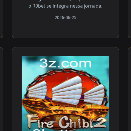
o R9bet se integra nessa jornada.
2026-06-25