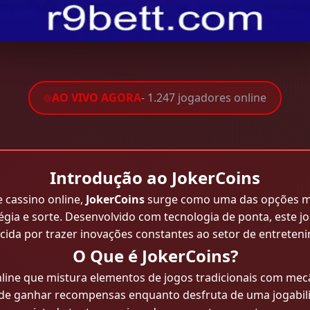
AO VIVO AGORA
- 1.247 jogadores online
Introdução ao JokerCoins
 cassino online,
JokerCoins
surge como uma das opções ma
gia e sorte. Desenvolvido com tecnologia de ponta, este j
cida por trazer inovações constantes ao setor de entreten
O Que é JokerCoins?
nline que mistura elementos de jogos tradicionais com mec
 de ganhar recompensas enquanto desfruta de uma jogabilid