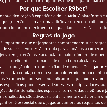
tiva, projetada tanto para jogadores novatos quanto para os
Por que Escolher R9bet?
r sua dedicação à experiência do usuário. A plataforma é
jogos. JokerCoins é mais uma adição à sua extensa bibliote
oporcionar entretenimento de qualidade e acessível a todo
Regras do Jogo
, é importante que os jogadores compreendam suas regras
de sucesso. Aqui está um guia para ajudá-los a começar:
jetivo em JokerCoins é acumular o maior número de moedas
inteligentes e tomadas de risco bem calculadas.
a distribuição de um número fixo de moedas. Os jogador
 em cada rodada, com o resultado determinando o ganho o
ns é conhecido por seus multiplicadores que podem aumen
s específicos pode desencadear esses multiplicadores, aum
ções de funcionalidades especiais, como rodadas bônus e j
funcionalidades são ativadas aleatoriamente e adicionam u
ganhos, é essencial que o jogador cumpra os requisitos de 