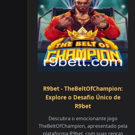
R9bet - TheBeltOfChampion:
Explore o Desafio Único de
R9bet
Descubra o emocionante jogo
TheBeltOfChampion, apresentado pela
plataforma R9bet, com suas regras