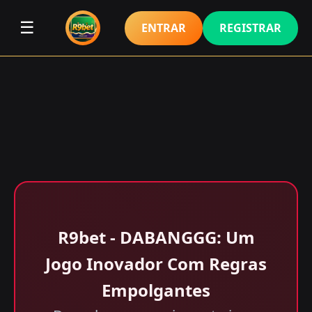
☰
ENTRAR
REGISTRAR
R9bet - DABANGGG: Um
Jogo Inovador Com Regras
Empolgantes