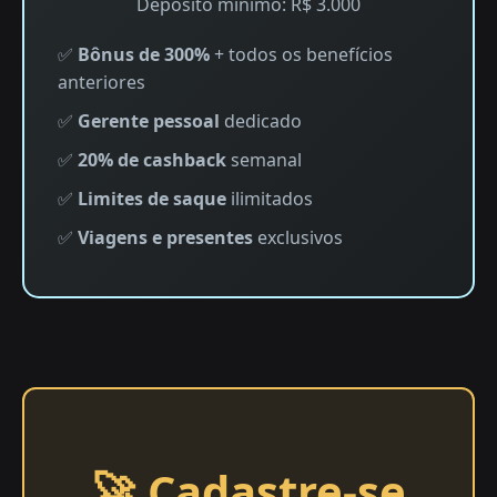
Depósito mínimo: R$ 3.000
✅
Bônus de 300%
+ todos os benefícios
anteriores
✅
Gerente pessoal
dedicado
✅
20% de cashback
semanal
✅
Limites de saque
ilimitados
✅
Viagens e presentes
exclusivos
🚀 Cadastre-se