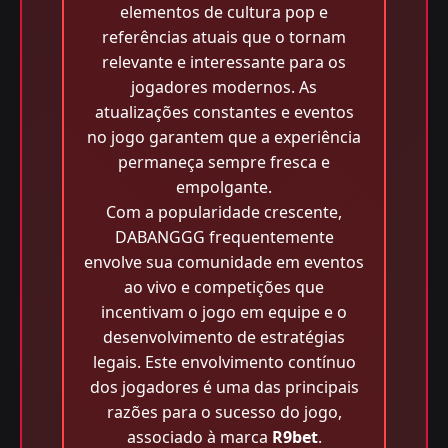
elementos de cultura pop e
referências atuais que o tornam
relevante e interessante para os
jogadores modernos. As
atualizações constantes e eventos
no jogo garantem que a experiência
permaneça sempre fresca e
empolgante.
Com a popularidade crescente,
DABANGGG frequentemente
envolve sua comunidade em eventos
ao vivo e competições que
incentivam o jogo em equipe e o
desenvolvimento de estratégias
legais. Este envolvimento contínuo
dos jogadores é uma das principais
razões para o sucesso do jogo,
associado à marca
R9bet
.