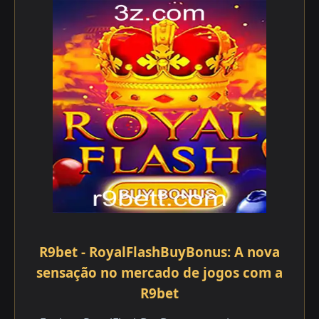
R9bet - RoyalFlashBuyBonus: A nova
sensação no mercado de jogos com a
R9bet