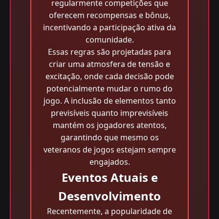
regularmente competições que
oferecem recompensas e bônus,
incentivando a participação ativa da
comunidade.
Essas regras são projetadas para
criar uma atmosfera de tensão e
excitação, onde cada decisão pode
potencialmente mudar o rumo do
jogo. A inclusão de elementos tanto
previsíveis quanto imprevisíveis
mantém os jogadores atentos,
garantindo que mesmo os
veteranos de jogos estejam sempre
engajados.
Eventos Atuais e
Desenvolvimento
Recentemente, a popularidade de