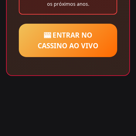
os próximos anos.
🎰 ENTRAR NO
CASSINO AO VIVO