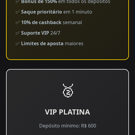
✅
Bônus de 150%
em todos os depósitos
✅
Saque prioritário
em 1 minuto
✅
10% de cashback
semanal
✅
Suporte VIP
24/7
✅
Limites de aposta
maiores
🥈
VIP PLATINA
Depósito mínimo: R$ 600