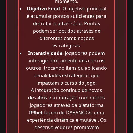
momento.
Objetivo Final
: O objetivo principal
é acumular pontos suficientes para
derrotar o adversário. Pontos
podem ser obtidos através de
diferentes combinações
estratégicas.
Interatividade
: Jogadores podem
interagir diretamente uns com os
outros, trocando itens ou aplicando
penalidades estratégicas que
impactam o curso do jogo.
A integração contínua de novos
desafios e a interação com outros
jogadores através da plataforma
R9bet
fazem de DABANGGG uma
experiência dinâmica e mutável. Os
desenvolvedores promovem