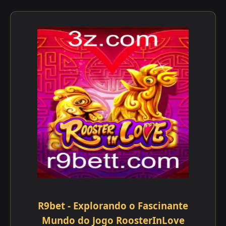
R9bet - Explorando o Fascinante
Mundo do Jogo RoosterInLove