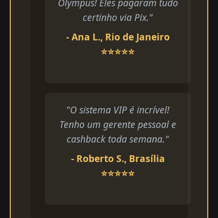
Olympus! Eles pagaram tudo
certinho via Pix."
- Ana L., Rio de Janeiro
⭐⭐⭐⭐⭐
"O sistema VIP é incrível!
Tenho um gerente pessoal e
cashback toda semana."
- Roberto S., Brasília
⭐⭐⭐⭐⭐