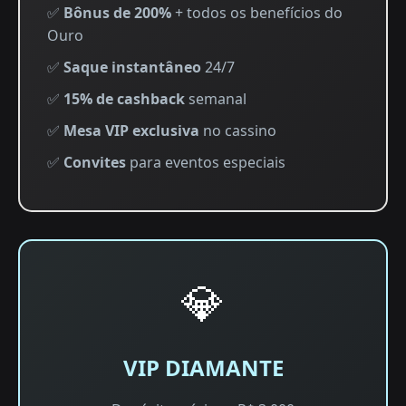
✅
Bônus de 200%
+ todos os benefícios do
Ouro
✅
Saque instantâneo
24/7
✅
15% de cashback
semanal
✅
Mesa VIP exclusiva
no cassino
✅
Convites
para eventos especiais
💎
VIP DIAMANTE