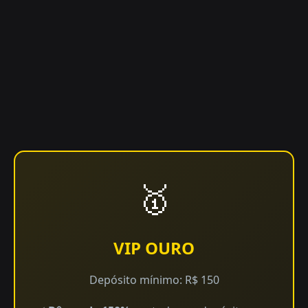
🥇
VIP OURO
Depósito mínimo: R$ 150