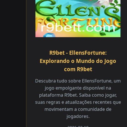
R9bet - EllensFortune:
Explorando o Mundo do Jogo
com R9bet
Descubra tudo sobre EllensFortune, um
jogo empolgante disponível na
plataforma R9bet. Saiba como jogar,
suas regras e atualizações recentes que
movimentam a comunidade de
jogadores.