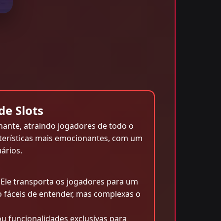
e Slots
nante, atraindo jogadores de todo o
cterísticas mais emocionantes, com um
ários.
. Ele transporta os jogadores para um
o fáceis de entender, mas complexas o
u funcionalidades exclusivas para