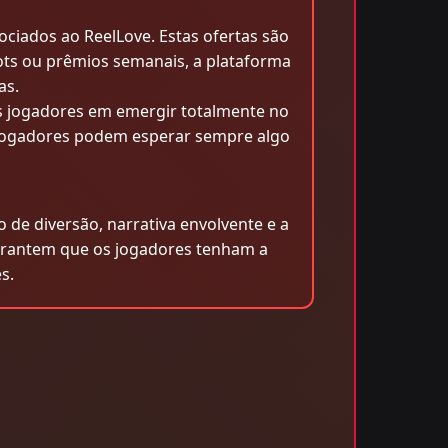
ciados ao ReelLove. Estas ofertas são
ots ou prêmios semanais, a plataforma
as.
s jogadores em emergir totalmente no
 jogadores podem esperar sempre algo
 de diversão, narrativa envolvente e a
arantem que os jogadores tenham a
s.