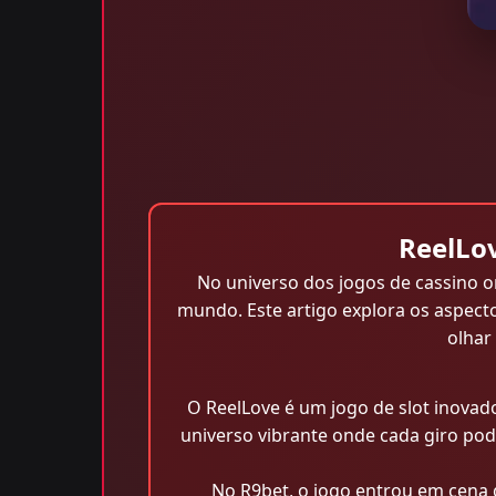
ReelLo
No universo dos jogos de cassino o
mundo. Este artigo explora os aspect
olhar
O ReelLove é um jogo de slot inovado
universo vibrante onde cada giro pod
No R9bet, o jogo entrou em cena 