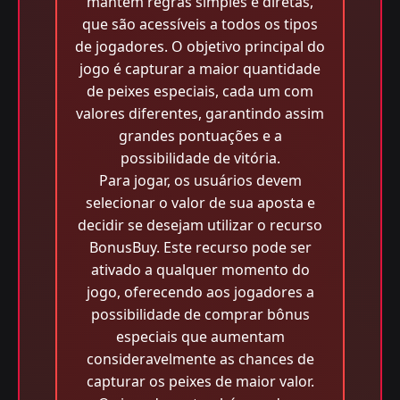
mantém regras simples e diretas,
que são acessíveis a todos os tipos
de jogadores. O objetivo principal do
jogo é capturar a maior quantidade
de peixes especiais, cada um com
valores diferentes, garantindo assim
grandes pontuações e a
possibilidade de vitória.
Para jogar, os usuários devem
selecionar o valor de sua aposta e
decidir se desejam utilizar o recurso
BonusBuy. Este recurso pode ser
ativado a qualquer momento do
jogo, oferecendo aos jogadores a
possibilidade de comprar bônus
especiais que aumentam
consideravelmente as chances de
capturar os peixes de maior valor.