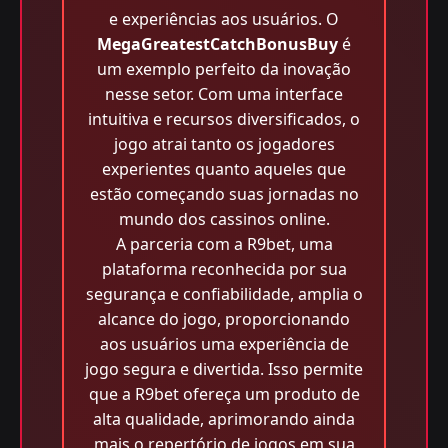
e experiências aos usuários. O
MegaGreatestCatchBonusBuy
é
um exemplo perfeito da inovação
nesse setor. Com uma interface
intuitiva e recursos diversificados, o
jogo atrai tanto os jogadores
experientes quanto aqueles que
estão começando suas jornadas no
mundo dos cassinos online.
A parceria com a R9bet, uma
plataforma reconhecida por sua
segurança e confiabilidade, amplia o
alcance do jogo, proporcionando
aos usuários uma experiência de
jogo segura e divertida. Isso permite
que a R9bet ofereça um produto de
alta qualidade, aprimorando ainda
mais o repertório de jogos em sua