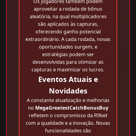
Os jogadores também podem
aproveitar a rodada de bônus
aleatória, na qual multiplicadores
são aplicados às capturas,
oferecendo ganho potencial
extraordinário. A cada rodada, novas
oportunidades surgem, e
estratégias podem ser
desenvolvidas para otimizar as
capturas e maximizar os lucros.
Eventos Atuais e
Novidades
A constante atualização e melhorias
no
MegaGreatestCatchBonusBuy
refletem o compromisso da R9bet
com a qualidade e a inovação. Novas
funcionalidades são