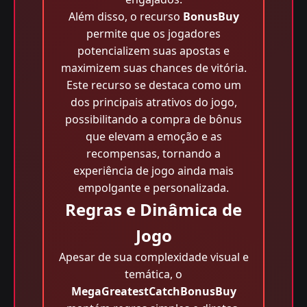
Além disso, o recurso
BonusBuy
permite que os jogadores
potencializem suas apostas e
maximizem suas chances de vitória.
Este recurso se destaca como um
dos principais atrativos do jogo,
possibilitando a compra de bônus
que elevam a emoção e as
recompensas, tornando a
experiência de jogo ainda mais
empolgante e personalizada.
Regras e Dinâmica de
Jogo
Apesar de sua complexidade visual e
temática, o
MegaGreatestCatchBonusBuy