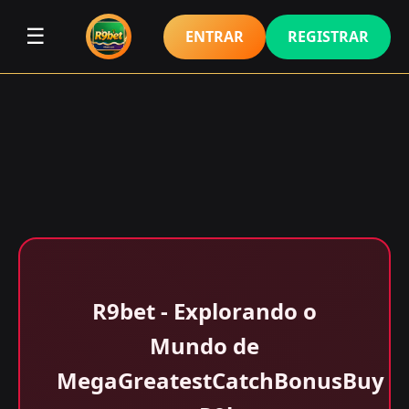
☰
ENTRAR
REGISTRAR
R9bet - Explorando o
Mundo de
MegaGreatestCatchBonusBuy