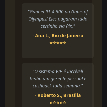
"Ganhei R$ 4.500 no Gates of
Olympus! Eles pagaram tudo
certinho via Pix."
- Ana L., Rio de Janeiro
⭐⭐⭐⭐⭐
"O sistema VIP é incrível!
Tenho um gerente pessoal e
cashback toda semana."
- Roberto S., Brasília
⭐⭐⭐⭐⭐