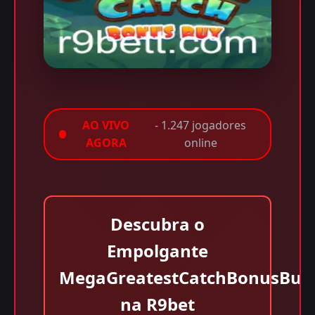
AO VIVO
- 1.247 jogadores
AGORA
online
Descubra o
Empolgante
MegaGreatestCatchBonusBuy
na R9bet