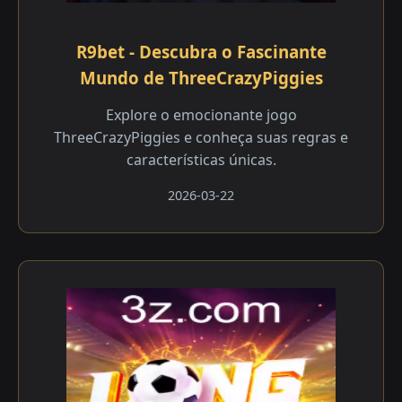
R9bet - Descubra o Fascinante
Mundo de ThreeCrazyPiggies
Explore o emocionante jogo
ThreeCrazyPiggies e conheça suas regras e
características únicas.
2026-03-22