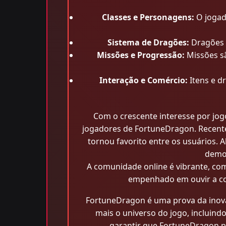
Classes e Personagens:
O jogad
Sistema de Dragões:
Dragões s
Missões e Progressão:
Missões sã
Interação e Comércio:
Itens e d
Com o crescente interesse por jog
jogadores de FortuneDragon. Recente
tornou favorito entre os usuários.
demon
A comunidade online é vibrante, com 
empenhado em ouvir a co
FortuneDragon é uma prova da inova
mais o universo do jogo, incluind
garantir que FortuneDragon p