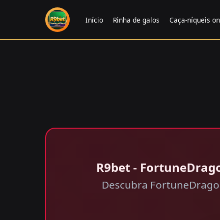
Início
Rinha de galos
Caça-níqueis on
R9bet - FortuneDrag
Descubra FortuneDragon