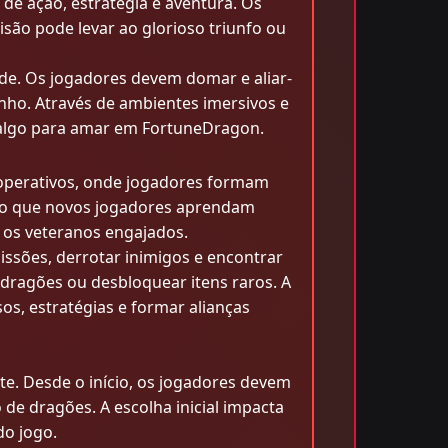
de ação, estratégia e aventura. Os
são pode levar ao glorioso triunfo ou
ade. Os jogadores devem domar e aliar-
nho. Através de ambientes imersivos e
 algo para amar em FortuneDragon.
operativos, onde jogadores formam
indo que novos jogadores aprendam
 os veteranos engajados.
ssões, derrotar inimigos e encontrar
dragões ou desbloquear itens raros. A
s, estratégias e formar alianças
. Desde o início, os jogadores devem
de dragões. A escolha inicial impacta
do jogo.