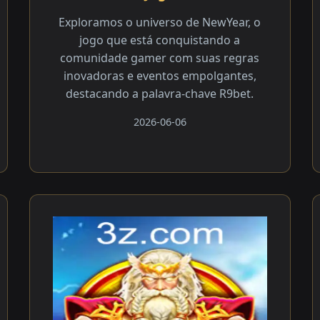
Exploramos o universo de NewYear, o
jogo que está conquistando a
comunidade gamer com suas regras
inovadoras e eventos empolgantes,
destacando a palavra-chave R9bet.
2026-06-06