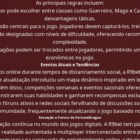
As principais regras incluem:
or pode escolher entre classes como Guerreiro, Mago e C
desvantagens táticas.
ão centrais para o jogo. Jogadores devem capturá-los, trein
o designadas com níveis de dificuldade, oferecendo recom
complexidade.
ragões podem ser trocados entre jogadores, permitindo u
econômicas no jogo.
Eventos Atuais e Tendências
os online durante tempos de distanciamento social, a R9b
 atualização introduziu um mapa dinâmico inspirado em l
 Além disso, competições semanais e eventos sazonais ofe
strarem suas habilidades e ganharem recompensas exclu
fóruns ativos e redes sociais fervilhando de discussões so
munidade, frequentemente atualizando o jogo baseado no
Inovação e Futuro de FortuneDragon
ção contínua no mundo dos jogos digitais. A R9bet tem pl
o realidade aumentada e multiplayer interconectado entre 
ermaneça na vanguarda do entretenimento online, cativan