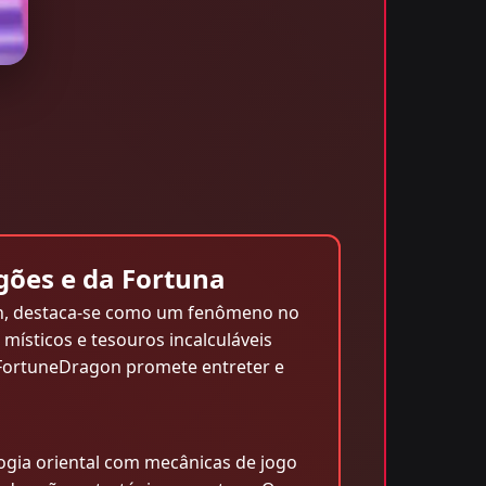
ões e da Fortuna
on, destaca-se como um fenômeno no
ísticos e tesouros incalculáveis
 FortuneDragon promete entreter e
ogia oriental com mecânicas de jogo