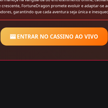
 crescente, FortuneDragon promete evoluir e adaptar-se a
adores, garantindo que cada aventura seja única e inesquecí
🎰 ENTRAR NO CASSINO AO VIVO