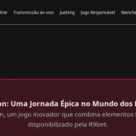
line
Transmissão ao vivo
Jueteng
Jogo Responsável
Manche
on: Uma Jornada Épica no Mundo dos 
, um jogo inovador que combina elementos t
disponibilizado pela R9bet.