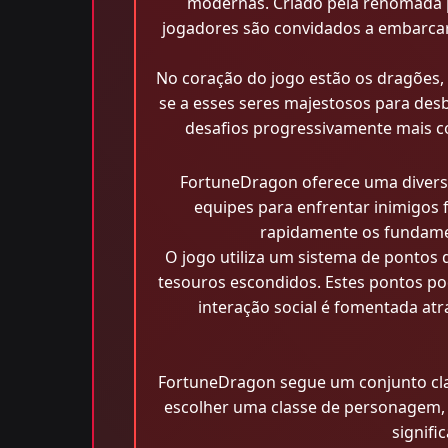
modernas. Criado pela renomada pl
jogadores são convidados a embarcar 
No coração do jogo estão os dragões, 
se a esses seres majestosos para des
desafios progressivamente mais c
FortuneDragon oferece uma divers
equipes para enfrentar inimigos 
rapidamente os fundamen
O jogo utiliza um sistema de pontos
tesouros escondidos. Estes pontos po
interação social é fomentada at
FortuneDragon segue um conjunto cla
escolher uma classe de personagem, c
signifi