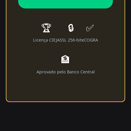
🏆
🔒
✅
Licença CIEJA
SSL 256-bit
eCOGRA
🏦
Aprovado pelo Banco Central