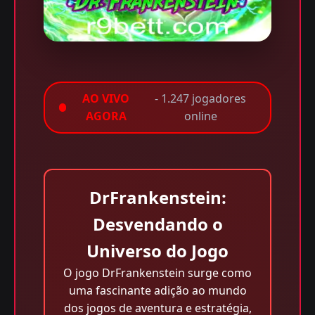
AO VIVO
- 1.247 jogadores
AGORA
online
DrFrankenstein:
Desvendando o
Universo do Jogo
O jogo DrFrankenstein surge como
uma fascinante adição ao mundo
dos jogos de aventura e estratégia,