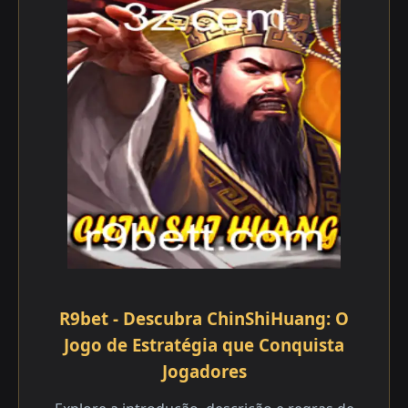
R9bet - Descubra ChinShiHuang: O
Jogo de Estratégia que Conquista
Jogadores