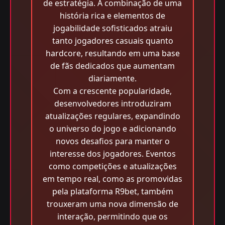
de estratégia. A combinação de uma
história rica e elementos de
jogabilidade sofisticados atraiu
tanto jogadores casuais quanto
hardcore, resultando em uma base
de fãs dedicados que aumentam
diariamente.
Com a crescente popularidade,
desenvolvedores introduziram
atualizações regulares, expandindo
o universo do jogo e adicionando
novos desafios para manter o
interesse dos jogadores. Eventos
como competições e atualizações
em tempo real, como as promovidas
pela plataforma R9bet, também
trouxeram uma nova dimensão de
interação, permitindo que os