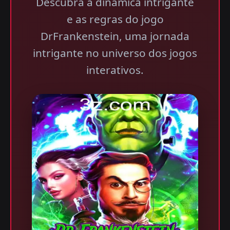
Descubra a dinâmica intrigante
e as regras do jogo
DrFrankenstein, uma jornada
intrigante no universo dos jogos
interativos.