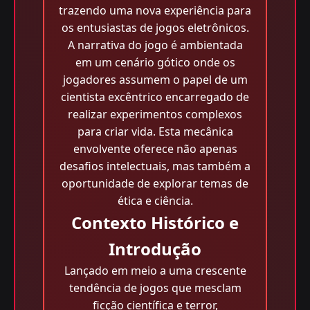
trazendo uma nova experiência para
os entusiastas de jogos eletrônicos.
A narrativa do jogo é ambientada
em um cenário gótico onde os
jogadores assumem o papel de um
cientista excêntrico encarregado de
realizar experimentos complexos
para criar vida. Esta mecânica
envolvente oferece não apenas
desafios intelectuais, mas também a
oportunidade de explorar temas de
ética e ciência.
Contexto Histórico e
Introdução
Lançado em meio a uma crescente
tendência de jogos que mesclam
ficção científica e terror,