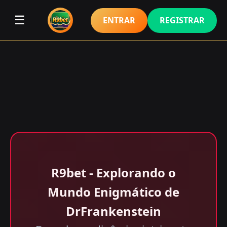
☰
ENTRAR
REGISTRAR
R9bet - Explorando o
Mundo Enigmático de
DrFrankenstein