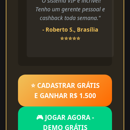
"O sistema VIP é incrível!
Tenho um gerente pessoal e
cashback toda semana."
- Roberto S., Brasília
⭐⭐⭐⭐⭐
⭐ CADASTRAR GRÁTIS
E GANHAR R$ 1.500
🎮 JOGAR AGORA -
DEMO GRÁTIS