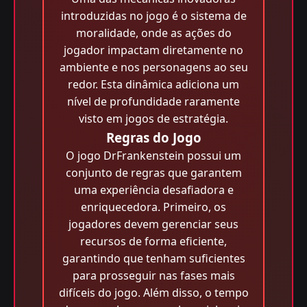
introduzidas no jogo é o sistema de
moralidade, onde as ações do
jogador impactam diretamente no
ambiente e nos personagens ao seu
redor. Esta dinâmica adiciona um
nível de profundidade raramente
visto em jogos de estratégia.
Regras do Jogo
O jogo DrFrankenstein possui um
conjunto de regras que garantem
uma experiência desafiadora e
enriquecedora. Primeiro, os
jogadores devem gerenciar seus
recursos de forma eficiente,
garantindo que tenham suficientes
para prosseguir nas fases mais
difíceis do jogo. Além disso, o tempo